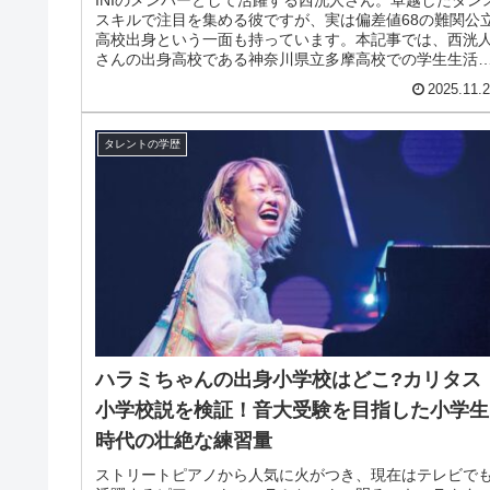
スキルで注目を集める彼ですが、実は偏差値68の難関公
高校出身という一面も持っています。本記事では、西洸
さんの出身高校である神奈川県立多摩高校での学生生活
サッカー部からダンスへの転...
2025.11.
タレントの学歴
ハラミちゃんの出身小学校はどこ?カリタス
小学校説を検証！音大受験を目指した小学生
時代の壮絶な練習量
ストリートピアノから人気に火がつき、現在はテレビで