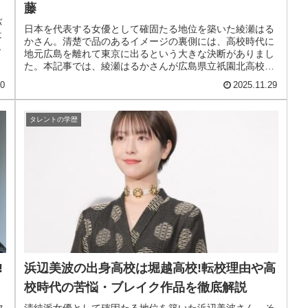
藤
さ
バ
日本を代表する女優として確固たる地位を築いた綾瀬はる
は
かさん。清楚で品のあるイメージの裏側には、高校時代に
エ
地元広島を離れて東京に出るという大きな決断がありまし
た。本記事では、綾瀬はるかさんが広島県立祇園北高校か
ら堀越高校に転校した経緯、両親の...
30
2025.11.29
タレントの学歴
!
浜辺美波の出身高校は堀越高校!転校理由や高
校時代の苦悩・ブレイク作品を徹底解説
ス
清純派女優として確固たる地位を築いた浜辺美波さん。そ