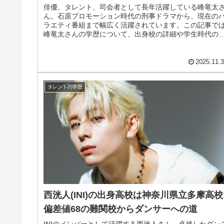
俳優、タレント、司会者として長年活躍している峰竜太
ん。石原プロモーション時代の刑事ドラマから、現在の
ラエティ番組まで幅広く活躍されています。この記事で
峰竜太さんの学歴について、出身校の詳細や学生時代の
ピソード、芸能界入りのきっかけま...
2025.11.
タレントの学歴
西洸人(INI)の出身高校は神奈川県立多摩高校
偏差値68の難関校からダンサーへの道
INIのメンバーとして活躍する西洸人さん。卓越したダン