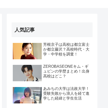
人気記事
芳根京子は高校は都立富士
か都立藤沢？高校時代・大
学・中学校を調査！
ZEROBASEONEキム・ギ
ュビンの学歴まとめ！出身
高校はどこ？
あみちの大学は法政大学！
受験失敗から浪人を経て進
学した経緯と学生生活