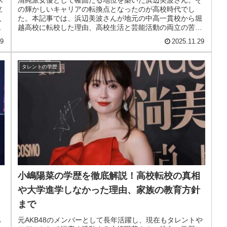
立
の輝かしいキャリアの転換点となったのが高校時代でし
人
た。本記事では、浜辺美波さんが地元の中高一貫校から堀
、
越高校に転校した理由、高校生活と芸能活動の両立の苦
労、そして女優としてブレイクした高校...
29
2025.11.29
タレントの学歴
小嶋陽菜の学歴を徹底解説！高校転校の真相
や大学進学しなかった理由、家族の教育方針
まで
も
元AKB48のメンバーとして長年活躍し、現在もタレントや