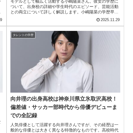
ー
モデルとして幅広く活動する小嶋陽菜さん。彼女の学歴に
、
ついて、出身校の詳細や学生時代のエピソード、芸能活動
との両立について詳しく解説します。小嶋陽菜の学歴早見
表小嶋陽菜 pic.twit...
29
2025.11.29
タレントの学歴
向井理の出身高校は神奈川県立氷取沢高校！
偏差値・サッカー部時代から俳優デビューま
での全記録
ト
な
人気俳優として活躍する向井理さんですが、その経歴は一
、
般的な俳優とは大きく異なる特徴的なものです。高校時代
で