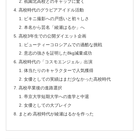
祇園北高校とのギャップに驚く
高校時代のグラビアアイドル活動
ビキニ撮影への戸惑いと初々しさ
本名から芸名「綾瀬はるか」へ
高校3年生での公開ダイエット企画
ビューティーコロシアムでの過酷な挑戦
意志の強さを証明した8kg減量成功
高校時代の「コスモエンジェル」出演
体当たりのキャラクターで人気獲得
女優としての実績はまだ少なかった高校時代
高校卒業後の進路選択
帝京大学短期大学への進学と中退
女優としての大ブレイク
まとめ:高校時代が綾瀬はるかを作った