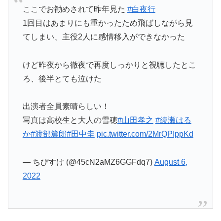
ここでお勧めされて昨年見た
#白夜行
1回目はあまりにも重かったため飛ばしながら見
てしまい、主役2人に感情移入ができなかった
けど昨夜から徹夜で再度しっかりと視聴したとこ
ろ、後半とても泣けた
出演者全員素晴らしい！
写真は高校生と大人の雪穂
#山田孝之
#綾瀬はる
か
#渡部篤郎
#田中圭
pic.twitter.com/2MrQPIppKd
— ちびすけ (@45cN2aMZ6GGFdq7)
August 6,
2022