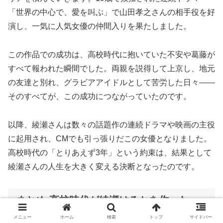
「世界の中心で、愛を叫ぶ」で山田孝之さんの相手役を好
演し、一気に人気女優の仲間入りを果たしました。
この作品での成功は、高校時代に抱いていた不安や葛藤が
すべて報われた瞬間でした。両親を説得して上京し、地元
の友達と別れ、グラビアアイドルとして苦労した日々――
そのすべてが、この成功につながっていたのです。
以降、綾瀬さんは数々の話題作の連続ドラマや映画の主役
に起用され、CMでも引っ張りだこの女優となりました。
高校時代の「とりあえず3年」という約束は、結果として
綾瀬さんの人生を大きく変える決断となったのです。
まとめ:高校時代が綾瀬はるかを作った
メニュー
ホーム
検索
トップ
サイドバー