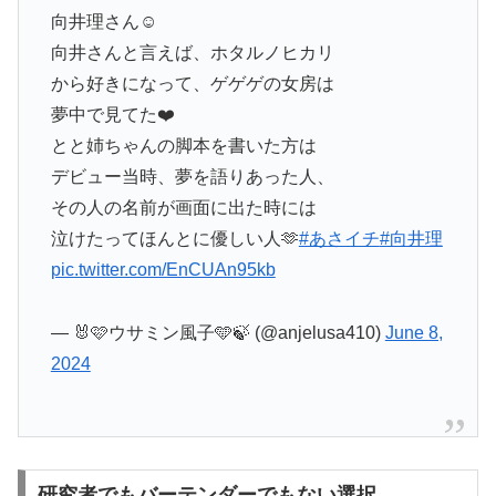
向井理さん☺️
向井さんと言えば、ホタルノヒカリ
から好きになって、ゲゲゲの女房は
夢中で見てた❤️
とと姉ちゃんの脚本を書いた方は
デビュー当時、夢を語りあった人、
その人の名前が画面に出た時には
泣けたってほんとに優しい人🫶
#あさイチ
#向井理
pic.twitter.com/EnCUAn95kb
— 🐰🩷ウサミン風子🩵🍃 (@anjelusa410)
June 8,
2024
研究者でもバーテンダーでもない選択