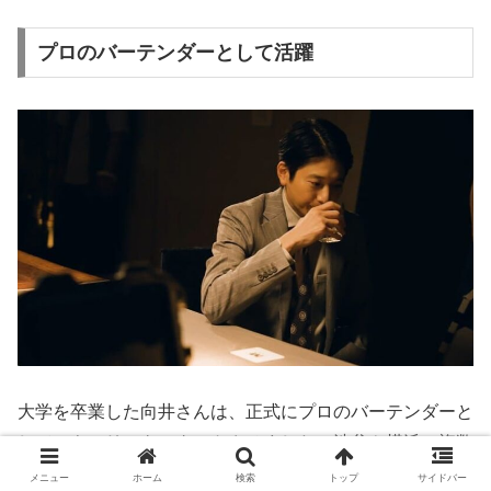
プロのバーテンダーとして活躍
大学を卒業した向井さんは、正式にプロのバーテンダーと
してのキャリアをスタートさせました。渋谷や横浜の複数
の店舗で働き、その卓越した技術と爽やかな接客で評判を
メニュー
ホーム
検索
トップ
サイドバー