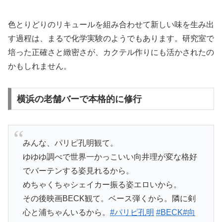
色とりどりのリキュールを組み合わせて新しい味を生み出
す過程は、まるで化学実験のようでもあります。研究室で
培った正確さと緻密さが、カクテル作りにも活かされたの
かもしれません。
横浜の老舗バーで本格的に修行
みんな、パリピ孔明観て。
ゆゆゆ調べで世界一かっこいい向井理が変な格好
でバーテンする姿見れるから。
めちゃくちゃシェイカー振る姿エロいから。
その後映画BECK観て。ベース弾くから。隣に剣
心と浦ちゃんいるから。
#パリピ孔明
#BECK
#向