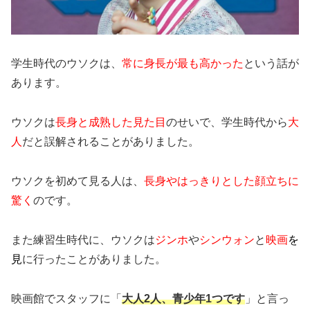
学生時代のウソクは、
常に身長が最も高かった
という話が
あります。
ウソクは
長身と成熟した見た目
のせいで、学生時代から
大
人
だと誤解されることがありました。
ウソクを初めて見る人は、
長身やはっきりとした顔立ちに
驚く
のです。
また練習生時代に、ウソクは
ジンホ
や
シンウォン
と
映画
を
見
に行ったことがありました。
映画館でスタッフに「
大人2人、青少年1つです
」と言っ