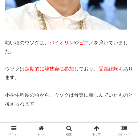
幼い頃のウソクは、
バイオリン
や
ピアノ
を弾いていまし
た。
ウソクは
定期的に競技会に参加
しており、
受賞経験
もあり
ます。
小学生程度の頃から、ウソクは音楽に親しんでいたものと
考えられます。
韓国アイドルの学歴
PENTAGONメンバーの学歴まとめ
メニュー
ホーム
検索
トップ
サイドバー