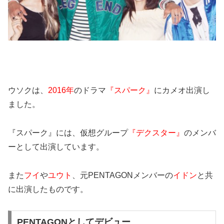
ウソクは、
2016年
のドラマ
『スパーク』
にカメオ出演し
ました。
『スパーク』には、仮想グループ
『デクスター』
のメンバ
ーとして出演しています。
また
フイ
や
ユウト
、元PENTAGONメンバーの
イドン
と共
に出演したものです。
PENTAGONとしてデビュー