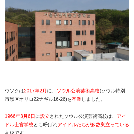
ウソクは
2017年2月
に、
ソウル公演芸術高校
(ソウル特別
市黒区オリロ22ナギル16-26)を
卒業
しました。
1966年3月6日
に
設立
されたソウル公演芸術高校は、
アイ
ドル士官学校
とも呼ばれ
アイドルたちが多数巣立っている
高校です。