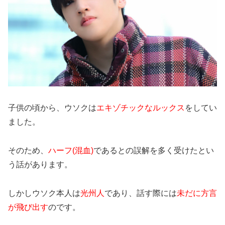
子供の頃から、ウソクは
エキゾチックなルックス
をしてい
ました。
そのため、
ハーフ(混血)
であるとの誤解を多く受けたとい
う話があります。
しかしウソク本人は
光州人
であり、話す際には
未だに方言
が飛び出す
のです。