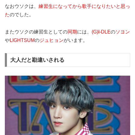
なおウソクは、
練習生になってから歌手になりたいと思っ
た
のでした。
またウソクの練習生としての
同期
には、
(G)I-DLE
の
ソヨン
や
LIGHTSUM
の
ジュヒョン
がいます。
大人だと勘違いされる