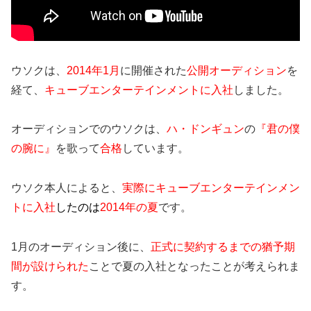
ウソクは、
2014年1月
に開催された
公開オーディション
を
経て、
キューブエンターテインメントに入社
しました。
オーディションでのウソクは、
ハ・ドンギュン
の
『君の僕
の腕に』
を歌って
合格
しています。
ウソク本人によると、
実際にキューブエンターテインメン
トに入社
したのは
2014年の夏
です。
1月のオーディション後に、
正式に契約するまでの猶予期
間が設けられた
ことで夏の入社となったことが考えられま
す。