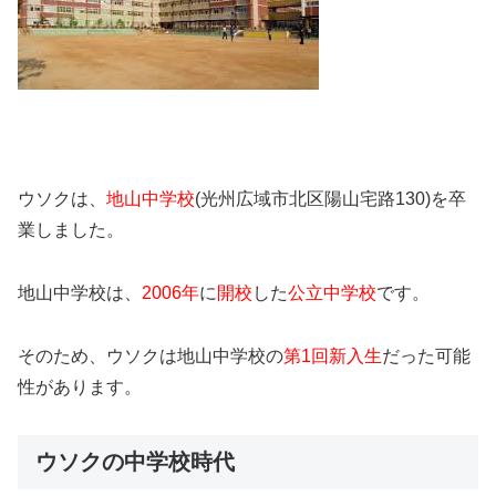
ウソクは、
地山中学校
(光州広域市北区陽山宅路130)を卒
業しました。
地山中学校は、
2006年
に
開校
した
公立中学校
です。
そのため、ウソクは地山中学校の
第1回新入生
だった可能
性があります。
ウソクの中学校時代