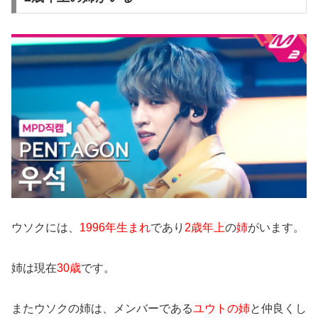
ウソクには、
1996年生まれ
であり
2歳年上
の
姉
がいます。
姉は現在
30歳
です。
またウソクの姉は、メンバーである
ユウトの姉
と仲良くし