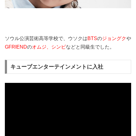
ソウル公演芸術高等学校で、ウソクは
BTS
の
ジョングク
や
GFRIEND
の
オムジ、シンビ
などと同級生でした。
キューブエンターテインメントに入社