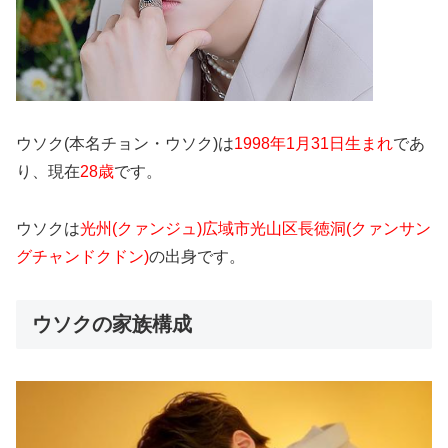
ウソク(本名チョン・ウソク)は
1998年1月31日生まれ
であ
り、現在
28歳
です。
ウソクは
光州(クァンジュ)広域市光山区長徳洞(クァンサン
グチャンドクドン)
の出身です。
ウソクの家族構成