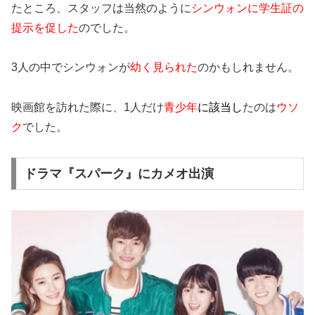
たところ、スタッフは当然のように
シンウォンに学生証の
提示を促した
のでした。
3人の中でシンウォンが
幼く見られた
のかもしれません。
映画館を訪れた際に、1人だけ
青少年
に該当し
たのは
ウソ
ク
でした。
ドラマ『スパーク』にカメオ出演