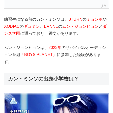
練習生になる前のカン・ミンソは、
8TURN
の
ミョンホ
や
XODIAC
の
ギュミン
、
EVNNE
の
ムン・ジョンヒョン
と
ダ
ンス学園
に通っており、親交があります。
ムン・ジョンヒョンは、
2023年
のサバイバルオーディシ
ョン番組
『BOYS PLANET』
に参加した経験がありま
す。
カン・ミンソの出身小学校は？