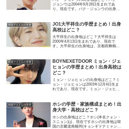
ジョンウは2004年9月28日生まれであ
り、現在です。パク・ジョンウの出身地
は、全羅北道益山市魚陽洞(チョルラプク
トイクサンシオヤンドン)です。パク・ジ
ョンウの家族構成 父親 母親 兄父親は応
JO1大平祥生の学歴まとめ！出身
韓国アイドルの学歴
援者父親はパ...
高校はどこ？
大平祥生の出身地はどこ？大平祥生は
2000年4月13日生まれであり、現在で
す。大平祥生の出身地は、京都府舞鶴市
です。大平祥生の家族構成 母親 姉2人大
平祥生は母子家庭で育った大平祥生は、
母子家庭で育ちました。女手一つで育て
BOYNEXETDOOR ミョン・ジェ
韓国アイドルの学歴
てくれたため、大平...
ヒョンの学歴まとめ！出身高校は
どこ？
ミョン・ジェヒョンの出身地はどこ？ミ
ョン・ジェヒョンは2003年12月4日生ま
れであり、現在です。ミョン・ジェヒョ
ンの出身地は、ソウル特別市洞区(ドンジ
ャクグ)大方洞(テバンドン)です。ミョ
ン・ジェヒョンの家族構成 父親 母親
ホシの学歴・家族構成まとめ！出
韓国アイドルの学歴
1999年生...
身大学・高校はどこ？
ホシの出身地はどこ？ホシ(本名クォン・
スニョン)は、現在ですホシの出身地は韓
国の京畿道南楊州(キョンギドナミャンジ