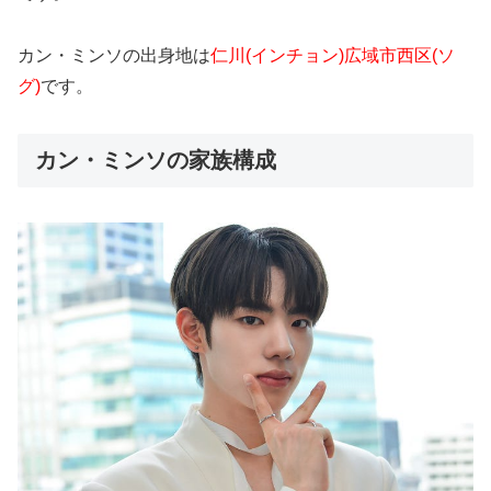
カン・ミンソの出身地は
仁川(インチョン)広域
市西区(ソ
グ)
です。
カン・ミンソの家族構成