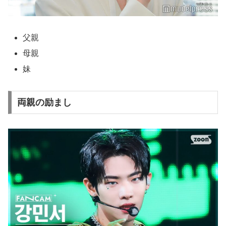
父親
母親
妹
両親の励まし