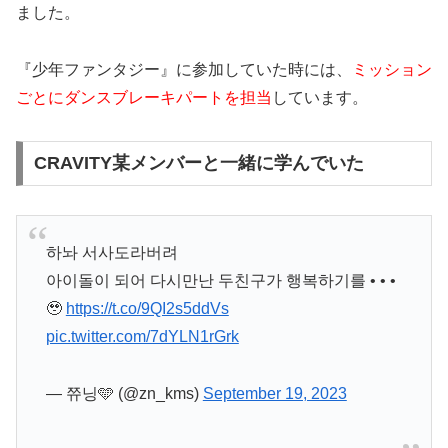
ました。
『少年ファンタジー』に参加していた時には、
ミッション
ごとにダンスブレーキパートを担当
しています。
CRAVITY某メンバーと一緒に学んでいた
하놔 서사도라버려
아이돌이 되어 다시만난 두친구가 행복하기를 • • •
🥹
https://t.co/9QI2s5ddVs
pic.twitter.com/7dYLN1rGrk
— 쮸닝🩵 (@zn_kms)
September 19, 2023