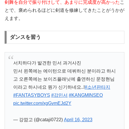
剣舞を自分で振り付けして、あまりに完成度が高かった
こ
とで、褒められるほどに剣道を修練してきたことがうかが
えます。
ダンスを習う
서치하다가 발견한 민서 과거사진
민서 왼쪽에는 에이턴으로 데뷔하신 분이라고 하시
고 오른쪽에는 보이즈플래닛에 출연하신 문정현님
이라고 하시네요 뭔가 신기하네요..!
#소년판타지
#FANTASYBOYS
#강민서
#KANGMINSEO
pic.twitter.com/xgGvmEJd2Y
— 강깜고 (@cataji0722)
April 16, 2023