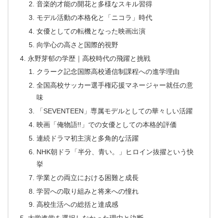
音楽的才能の開花と多様なスキル習得
モデル活動の本格化と「ニコラ」時代
女優としての転機となった映画出演
向学心の高さと国際的視野
永野芽郁の学歴｜高校時代の飛躍と挑戦
クラーク記念国際高校通信制課程への進学理由
全国高校サッカー選手権応援マネージャー就任の意
味
「SEVENTEEN」専属モデルとしての華々しい活躍
映画「俺物語!!」での女優としての本格的評価
連続ドラマ初主演と多角的な活躍
NHK朝ドラ「半分、青い。」ヒロイン抜擢という快
挙
学業との両立における困難と成長
学習への取り組みと将来への憧れ
高校生活への総括と達成感