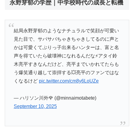
永野芽郁の学歴｜中学校時代の成長と転機
結局永野芽郁のようなナチュラルで笑顔が可愛い
見た目で、サバサバちゃきちゃきしてるのに声と
かは可愛くてぶりっ子出来るハンターは、富と名
声を得ていたら破壊神になれるんだな⚡️アタイ鈴
木亮平すきなんだけど、亮平までいかれてたらも
う爆笑通り越して崇拝する💥亮平のファンではな
くなるけど
pic.twitter.com/cm8y6LoUZe
— ハリソン川外🌹 (@minnaimotabete)
September 10, 2025