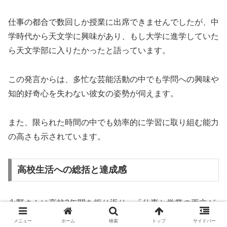
仕事の都合で数回しか授業に出席できませんでしたが、中
学時代から天文学に興味があり、もし大学に進学していた
ら天文学部に入りたかったと語っています。
この発言からは、多忙な芸能活動の中でも学問への興味や
知的好奇心を失わない彼女の姿勢が伺えます。
また、限られた時間の中でも効率的に学習に取り組む能力
の高さも示されています。
高校生活への総括と達成感
永野さんは高校3年間を振り返り、「仕事と学業の両立が
思ったより大変だと考えることも多々ありました」としな
メニュー
ホーム
検索
トップ
サイドバー