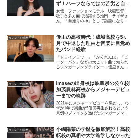
ず！ハーフならではの苦労と自撮
りの神への道
女優、ファッションモデル、映画監督、
歌手と多方面で活躍する池田エライザさ
ん。「自撮りの神」として話題になり、
SNSを駆使して知名度を上げた先見の明
を持つ才女としても知られています。日
本人の父とフィリピン人の母を持つハー
優里の高校時代！成城高校を5ヶ
タレントの学歴
フとして生まれ、幼少期...
月で中退した理由と音楽に目覚め
たバンド経験
「ドライフラワー」「かくれんぼ」「ピ
ーターパン」などの大ヒット曲で知られ
るシンガーソングライター・優里さん。
その確かな歌唱力と心に響く歌詞、そし
てストリートからメジャーへと駆け上が
ったサクセスストーリーは、多くの音楽
imaseの出身校は岐阜県の公立校!
タレントの学歴
ファンを魅了しています。...
加茂農林高校からメジャーデビュ
ーまでの軌跡
2021年にメジャーデビューを果たし、わ
ずか1年で楽曲が5億回再生されるという
異例のブレイクを遂げたシンガーソング
ライターimase(イマセ)さん。2023年末に
はレコード大賞を受賞し、日本の音楽シ
ーンを代表するアーティストとなりまし
小嶋陽菜の学歴を徹底解説！高校
タレントの学歴
た。そ...
転校の真相や大学進学しなかった