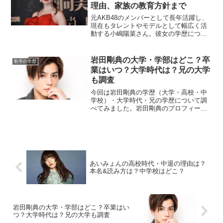
理由、家族の教育方針まで
元AKB48のメンバーとして長年活躍し、
現在もタレントやモデルとして幅広く活
動する小嶋陽菜さん。彼女の学歴につい
て、出身校の詳細や学生時代のエピソー
ド、芸能活動との両立について詳しく解
説します。小嶋陽菜の学歴早見表小嶋陽
岩田剛典の大学・学部はどこ？卒
歌手の学歴
菜 pic.twit...
業はいつ？大学時代は？兄の大学
も調査
今回は岩田剛典の学歴（大学・高校・中
学校）・大学時代・兄の学歴について調
べてみました。岩田剛典のプロフィール
出身地：愛知県 血液型：B型 身長：174
㎝ 活動期間：2010年-岩田剛典の大学・
学部はどこ？岩田剛典は慶應義塾大学法
学部に進学...
あいみょんの高校時代・中退の理由は？
本名&読み方は？中学校はどこ？
岩田剛典の大学・学部はどこ？卒業はい
つ？大学時代は？兄の大学も調査