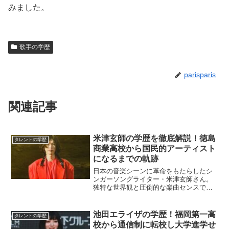
みました。
歌手の学歴
parisparis
関連記事
米津玄師の学歴を徹底解説！徳島
タレントの学歴
商業高校から国民的アーティスト
になるまでの軌跡
日本の音楽シーンに革命をもたらしたシ
ンガーソングライター・米津玄師さん。
独特な世界観と圧倒的な楽曲センスで世
代を超えて愛される彼の原点には、どの
ような学生時代があったのでしょうか。
1991年3月10日、徳島県徳島市に生まれ
池田エライザの学歴！福岡第一高
タレントの学歴
た米津さんは、幼少...
校から通信制に転校し大学進学せ