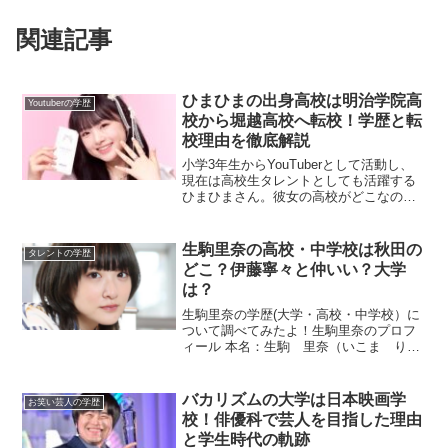
関連記事
ひまひまの出身高校は明治学院高
Youtuberの学歴
校から堀越高校へ転校！学歴と転
校理由を徹底解説
小学3年生からYouTuberとして活動し、
現在は高校生タレントとしても活躍する
ひまひまさん。彼女の高校がどこなの
か、多くの人が気になっています。実
は、ひまひまさんは偏差値68の難関校・
明治学院高校に進学しましたが、その後
生駒里奈の高校・中学校は秋田の
タレントの学歴
芸能人御用達の堀越...
どこ？伊藤寧々と仲いい？大学
は？
生駒里奈の学歴(大学・高校・中学校）に
ついて調べてみたよ！生駒里奈のプロフ
ィール 本名：生駒 里奈（いこま り
な） 愛称：いこまちゃん いこたん 生年
月日：1995年12月29日 出身地：秋田県由
利本荘市 血液型：AB型 身長：1554㎝
バカリズムの大学は日本映画学
お笑い芸人の学歴
生...
校！俳優科で芸人を目指した理由
と学生時代の軌跡