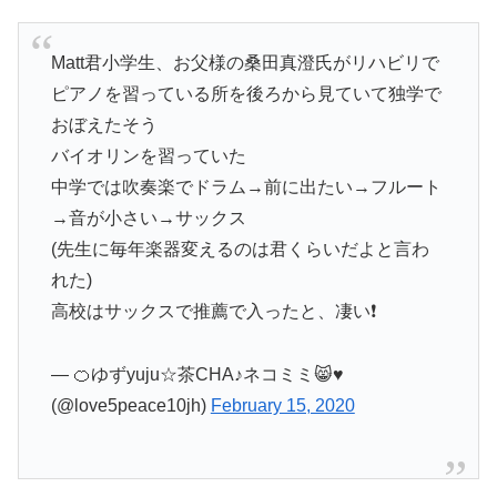
Matt君小学生、お父様の桑田真澄氏がリハビリで
ピアノを習っている所を後ろから見ていて独学で
おぼえたそう
バイオリンを習っていた
中学では吹奏楽でドラム→前に出たい→フルート
→音が小さい→サックス
(先生に毎年楽器変えるのは君くらいだよと言わ
れた)
高校はサックスで推薦で入ったと、凄い❗️
— 🍊ゆずyuju☆茶CHA♪ネコミミ😸♥
(@love5peace10jh)
February 15, 2020