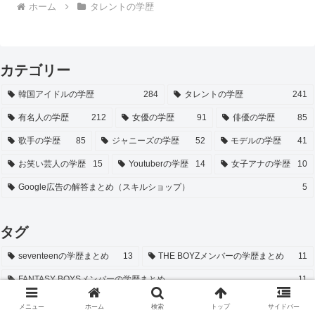
ホーム
タレントの学歴
カテゴリー
韓国アイドルの学歴
284
タレントの学歴
241
有名人の学歴
212
女優の学歴
91
俳優の学歴
85
歌手の学歴
85
ジャニーズの学歴
52
モデルの学歴
41
お笑い芸人の学歴
15
Youtuberの学歴
14
女子アナの学歴
10
Google広告の解答まとめ（スキルショップ）
5
タグ
seventeenの学歴まとめ
13
THE BOYZメンバーの学歴まとめ
11
FANTASY BOYSメンバーの学歴まとめ
11
JO1メンバーの学歴まとめ
11
TREASUREメンバーの学歴まとめ
10
メニュー
ホーム
検索
トップ
サイドバー