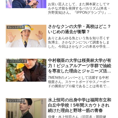
お笑い芸人として、また脚本家としてマ
ルチな才能を発揮するバカリズム(本名・
升野英知)さん。『IPPONグランプリ』で
の最多優勝記録や、『ブラッシュアップ
ライフ』などの脚本作品で高い評価を得
ています。そんなバカリズムさんの学歴
さかなクンの大学・高校はどこ？
タレントの学歴
について検索する...
いじめの過去が衝撃？
ありとあらゆる魚という魚を知り尽くす
魚博士、さかなクンについて調査をしま
した。今回はさかなクンの本名や学生時
代のエピソードなどをまとめています。
さかなクンが有名になったきっかけなど
もまとめているので、この記事を読めば
中村嶺亜の大学は桜美林大学が有
ジャニーズの学歴
さかなクンの人柄について...
力！ビジュアルアーツ学群で油絵
を専攻した理由とジャニーズ活動
との両立
7MEN侍のメンバーとして活躍する中村
嶺亜さん。スケートボードやスノーボー
ドの腕前がプロ級であることは有名です
が、実はもう一つ、油絵という特技を持
っていることをご存知でしょうか。中村
嶺亜さんの出身大学は桜美林大学ビジュ
水上恒司の出身中学は福岡市立和
タレントの学歴
アルアーツ学群が有力と...
白丘中学校！5年間スカウトされ
続けた理由と野球一筋の青春
俳優・水上恒司さん（旧芸名：岡田健