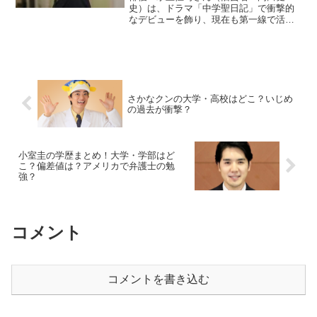
史）は、ドラマ「中学聖日記」で衝撃的
なデビューを飾り、現在も第一線で活躍
を続けています。そんな水上さんの俳優
人生は、実は中学1年生の冬に始まってい
ました。芸能事務所から5年間もスカウト
され続けた中学時代。し...
さかなクンの大学・高校はどこ？いじめ
の過去が衝撃？
小室圭の学歴まとめ！大学・学部はど
こ？偏差値は？アメリカで弁護士の勉
強？
コメント
コメントを書き込む