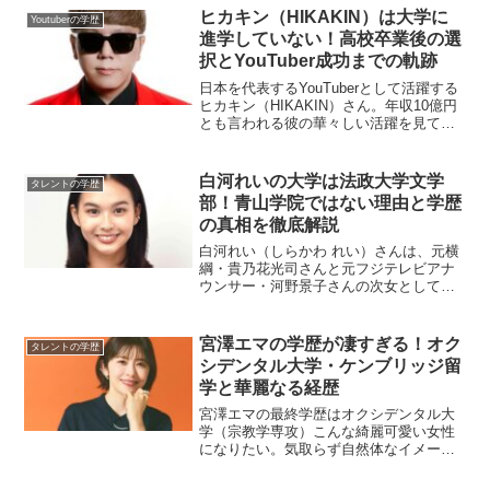
にバイクで暴走していたという意外な過
ヒカキン（HIKAKIN）は大学に
Youtuberの学歴
去を持っています。本記事...
進学していない！高校卒業後の選
択とYouTuber成功までの軌跡
日本を代表するYouTuberとして活躍する
ヒカキン（HIKAKIN）さん。年収10億円
とも言われる彼の華々しい活躍を見て、
「ヒカキンはどこの大学出身なんだろ
う？」と気になった方も多いのではない
でしょうか。結論から言うと、ヒカキン
白河れいの大学は法政大学文学
タレントの学歴
さんは大学...
部！青山学院ではない理由と学歴
の真相を徹底解説
白河れい（しらかわ れい）さんは、元横
綱・貴乃花光司さんと元フジテレビアナ
ウンサー・河野景子さんの次女として知
られるタレント・女優です。2023年1月に
芸能界デビューを果たし、現在注目を集
めている彼女ですが、インターネット上
宮澤エマの学歴が凄すぎる！オク
タレントの学歴
では出身大学につ...
シデンタル大学・ケンブリッジ留
学と華麗なる経歴
宮澤エマの最終学歴はオクシデンタル大
学（宗教学専攻）こんな綺麗可愛い女性
になりたい。気取らず自然体なイメージ
でわたしの目指したい大人像。宮澤エマ
さん素敵だな😌