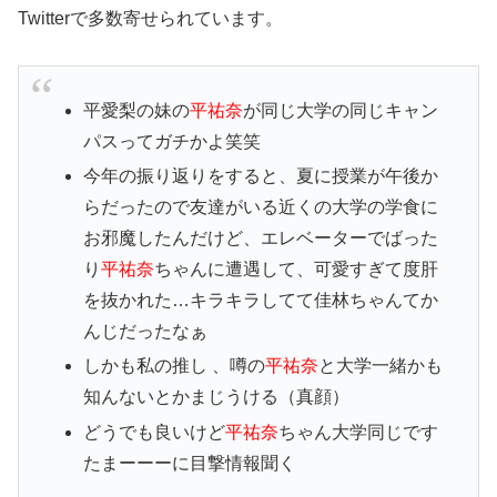
Twitterで多数寄せられています。
平愛梨の妹の
平祐奈
が同じ大学の同じキャン
パスってガチかよ笑笑
今年の振り返りをすると、夏に授業が午後か
らだったので友達がいる近くの大学の学食に
お邪魔したんだけど、エレベーターでばった
り
平祐奈
ちゃんに遭遇して、可愛すぎて度肝
を抜かれた…キラキラしてて佳林ちゃんてか
んじだったなぁ
しかも私の推し 、噂の
平祐奈
と大学一緒かも
知んないとかまじうける（真顔）
どうでも良いけど
平祐奈
ちゃん大学同じです
たまーーーに目撃情報聞く