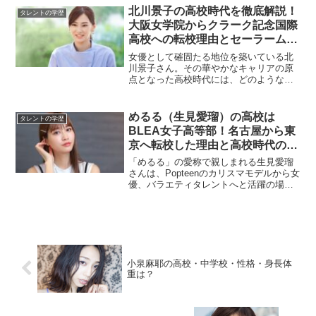
pic.twitter.com/cpqycQHYva— yume
北川景子の高校時代を徹底解説！
タレントの学歴
(@yumen...
大阪女学院からクラーク記念国際
高校への転校理由とセーラームー
ン出演の真実
女優として確固たる地位を築いている北
川景子さん。その華やかなキャリアの原
点となった高校時代には、どのような経
験があったのでしょうか。本記事では、
北川景子さんの高校時代に焦点を当て、
在籍した2つの高校の詳細、転校に至った
めるる（生見愛瑠）の高校は
タレントの学歴
経緯、そして芸能界デビ...
BLEA女子高等部！名古屋から東
京へ転校した理由と高校時代の全
記録
「めるる」の愛称で親しまれる生見愛瑠
さんは、Popteenのカリスマモデルから女
優、バラエティタレントへと活躍の場を
広げ、今や若者世代を代表するマルチタ
レントとなりました。その華やかなキャ
リアの基盤が築かれた高校時代は、名古
屋から東京への転...
小泉麻耶の高校・中学校・性格・身長体
重は？