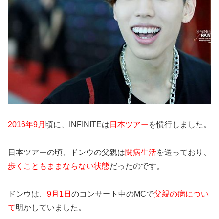
2016年9月
頃に、INFINITEは
日本ツアー
を慣行しました。
日本ツアーの頃、ドンウの父親は
闘病生活
を送っており、
歩くこともままならない状態
だったのです。
ドンウは、
9月1日
のコンサート中のMCで
父親の病につい
て
明かしていました。