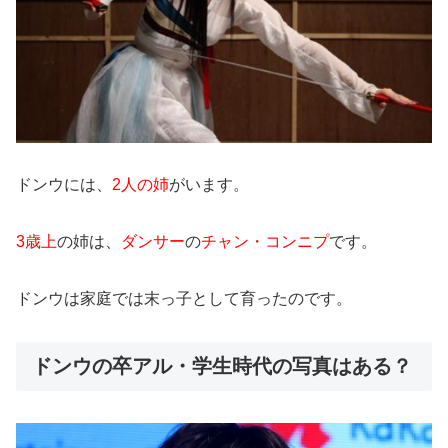
ドンウには、
2人の姉
がいます。
3歳上
の姉は、
ダンサー
の
チャン・コンニプ
です。
ドンウは家庭では末っ子として育ったのです。
ドンウの卒アル・学生時代の写真はある？