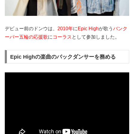
デビュー前のドンウは、
2010年
に
Epic High
が歌う
バンク
ーバー五輪の応援歌
に
コーラス
として参加しました。
Epic Highの楽曲のバックダンサーを務める