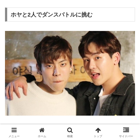
ホヤと2人でダンスバトルに挑む
2011年
の
Mnet Mカウントダウンダンスバトル
で、ドンウ
メニュー
ホーム
検索
トップ
サイドバー
は
ホヤと2人のみ
で舞台に立ちました。