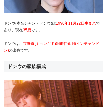
ドンウ(本名チャン・ドンウ)は
1990年11月22日生まれ
で
あり、現在
35歳
です。
ドンウは、
京畿道(キョンギド)銅市
仁倉洞(インチャンド
ン)
の出身です。
ドンウの家族構成