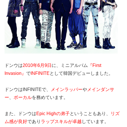
ドンウは
2010年6月9日
に、ミニアルバム
『First
Invasion』
で
INFINITE
として韓国デビューしました。
ドンウはINFINITEで、
メインラッパー
や
メインダンサ
ー
、
ボーカル
を務めています。
また、ドンウは
Epic Highの弟子
ということもあり、
リズ
ム感が良好
であり
ラップスキルが卓越
しています。