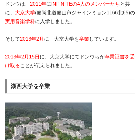
ドンウは、
2011年
に
INFINITEの4人のメンバーたち
と共
に、
大京大学
(慶尚北道慶山市ジャインミョン1166北65)の
実用音楽学科
に入学しました。
そして
2013年2月
に、大京大学を
卒業
しています。
2013年2月15日
に、大京大学にてドンウらが
卒業証書を受
け取る
ことが伝えられました。
湖西大学を卒業