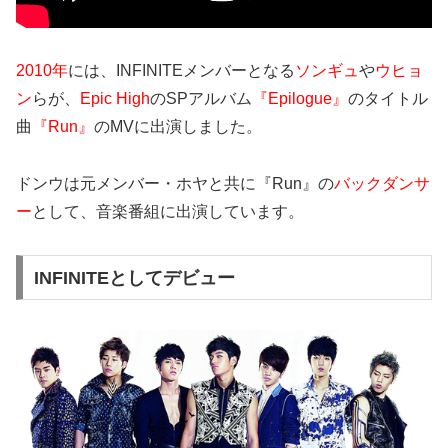
2010年
には、INFINITEメンバーとなる
ソンギュ
や
ウヒョ
ン
らが、
Epic High
のSPアルバム
『Epilogue』
のタイトル
曲
『Run』
のMVに出演しました。
ドンウは元メンバー・ホヤと共に『Run』の
バックダンサ
ー
として、音楽番組に出演しています。
INFINITEとしてデビュー