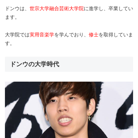
ドンウは、
世宗大学
融合芸術大学院
に進学し、卒業してい
ます。
大学院では
実用音楽学
を学んでおり、
修士
を取得していま
す。
ドンウの大学時代