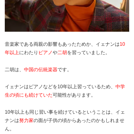
音楽家である両親の影響もあったためか、イェナンは
10
年以上
にわたり
ピアノ
や
二胡
を習っていました。
二胡は、
中国の伝統楽器
です。
イェナンはピアノなどを10年以上習っているため、
中学
生の頃にも続けていた
可能性があります。
10年以上も同じ習い事を続けているということは、イェ
ナンは
努力家
の面が子供の頃からあったのかもしれませ
ん。