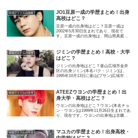
JO1豆原一成の学歴まとめ！出身
韓国アイドルの学歴
高校はどこ？
豆原一成の出身地はどこ？豆原一成は
2002年5月30日生まれであり、現在で
す。豆原一成の出身地は、岡山県真庭市
です。豆原一成の家族構成 父親 母親 姉
オーディションを応援に来てくれた豆原
一成の両親は、『PRODUCE101
ジミンの学歴まとめ！高校・大学
韓国アイドルの学歴
JAPAN』の会...
はどこ？
ジミンの出身地はどこ？釜山広域市金井
区の出身ジミン(本名パク・ジミン)は、
1995年10月13日に釜山(プサン)広域市金
井(クムジョン)区で生まれ育ちました。釜
山は港町であり、韓国でソウルに次ぐ第2
の都市です。金融センターとして、金融
ATEEZウヨンの学歴まとめ！出
韓国アイドルの学歴
業の主...
身大学・高校はどこ？
ウヨンの出身地はどこ？ウヨン(本名チョ
ン・ウヨン)は1999年11月26日生まれであ
り、現在です。ウヨンの出身地は京畿道
(キョンギド)高陽市(コヤンシ)一山区(イル
サング)風洞(プンドン)です。ウヨンの家
族構成 父親 母親 兄 弟1997年...
マユカの学歴まとめ！出身高校・
韓国アイドルの学歴
中学校はどこ？