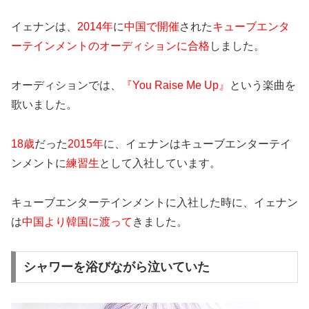
イェナンは、
2014年
に
中国で開催
された
キューブエンタ
ーテインメントのオーディションに合格
しました。
オーディションでは、
『You Raise Me Up』
という楽曲を
歌いました。
18歳
だった
2015年
に、イェナンはキューブエンターテイ
ンメントに
練習生
として入社しています。
キューブエンターテインメントに入社した時に、イェナン
は
中国より韓国に渡って
きました。
シャワーを浴びながら泣いていた