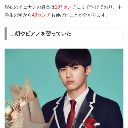
現在のイェナンの身長は
187センチ
にまで伸びており、中
学生の頃から
49センチ
も伸びたことが分かります。
二胡やピアノを習っていた