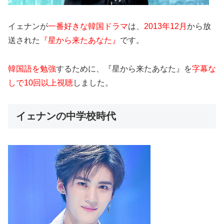
イェナンが
一番好きな韓国ドラマ
は、
2013年12月
から放
送された
『星から来たあなた』
です。
韓国語を勉強
するために、『星から来たあなた』を
字幕な
しで10回以上視聴
しました。
イェナンの中学校時代