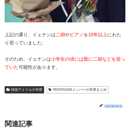
上記の通り、イェナンは
二胡
や
ピアノ
を
10年以上
にわた
り習っていました。
そのため、イェナンは
小学生の頃には既に二胡などを習っ
ていた
可能性があります。
韓国アイドルの学歴
PENTAGONメンバーの学歴まとめ
parisparis
関連記事