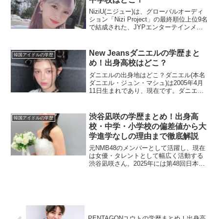
NiziU(ニジュー)は、グローバルオーディ
ション「Nizi Project」の最終順位上位9名
で結成された、JYPエンターテインメン
ト所属の9人組ガールズグループです。
2003年生まれのマユカは最終順位７位で
選出されたメンバーで、リマとと...
New Jeansダニエルの学歴まと
韓国アイドルの学歴
め！出身高校はどこ？
ダニエルの出身地はどこ？ダニエル(本名
ダニエル・ジュン・マシュ)は2005年4月
11日生まれであり、現在です。ダニエル
の出身地は、オーストラリアのニューサ
ウスウェールズ州ニューカッスルです。
ダニエルの家族構成 父親：アンドリュ
渋谷凪咲の学歴まとめ！出身高
韓国アイドルの学歴
ー・マシュ 母...
校・中学・小学校の偏差値から大
学進学なしの理由まで徹底解説
元NMB48のメンバーとして活躍し、現在
は女優・タレントとして幅広く活動する
渋谷凪咲さん。2025年には第48回日本ア
カデミー賞新人俳優賞を受賞するなど、
女優としても確実にステップアップを遂
げています。そんな渋谷さんの学歴につ
いて、出身小学...
PENTAGONユウトの学歴まとめ！出身高