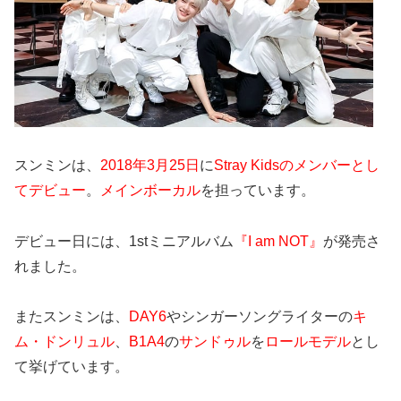
スンミンは、
2018年3月25日
に
Stray Kidsのメンバーとし
てデビュー
。
メインボーカル
を担っています。
デビュー日には、1stミニアルバム
『I am NOT』
が発売さ
れました。
またスンミンは、
DAY6
やシンガーソングライターの
キ
ム・ドンリュル
、
B1A4
の
サンドゥル
を
ロールモデル
とし
て挙げています。