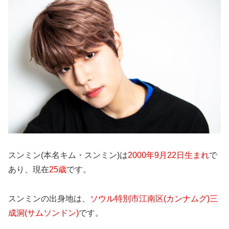
スンミン(本名キム・スンミン)は
2000年9月22日生まれ
で
あり、現在
25歳
です。
スンミンの出身地は、
ソウル特別市江南区(カンナムグ)三
成
洞(サムソンドン)
です。