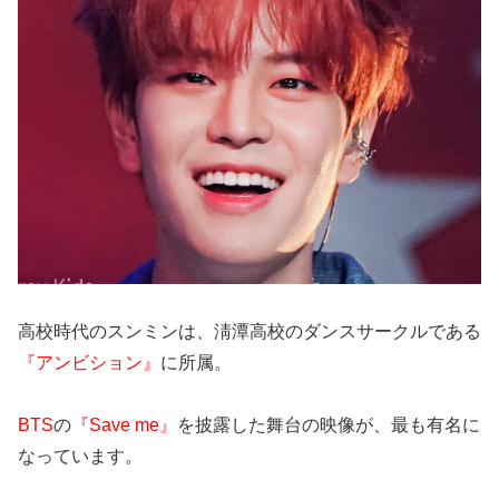
高校時代のスンミンは、淸潭高校のダンスサークルである
『アンビション』
に所属。
BTS
の
『Save me』
を披露した舞台の映像が、最も有名に
なっています。