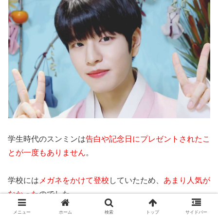
学生時代のスンミンは
告白や記念日にプレゼントされたこ
とが一度もありません
。
学校には
メガネをかけて登校
していたため、
あまり人気が
なかった
のでした。
メニュー
ホーム
検索
トップ
サイドバー