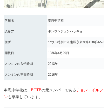
学校名
奉恩
中学校
読み方
ボンウンジュンハッキョ
住所
ソウル特別市江南区永東大路128ギル59
開校日
1986年4月29日
スンミンの入学時期
2013年
スンミンの卒業時期
2016年
奉恩
中学校は、
BOTB
の元メンバーである
チョン・イルフ
ン
も卒業しています。