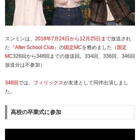
スンミンは、
2018年7月24日から12月25日まで
放送され
た
『After School Club』
の
固定MC
を務めました（
固定
MC
326回から348回までの放送回。334回、336回、346回
放送分は不参加）
348回
では、
フィリックス
が友達として同伴出演しまし
た。
高校の卒業式に参加