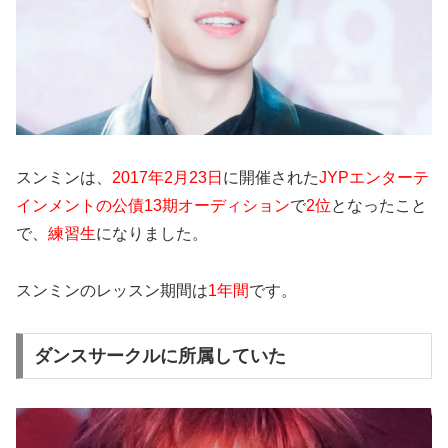
スンミンは、
2017年2月23日
に開催された
JYPエンターテ
インメントの公債13期オーディション
で
2位
となったこと
で、
練習生
になりました。
スンミンのレッスン期間は
1年間
です。
ダンスサークルに所属していた