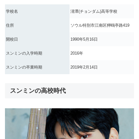
学校名
淸潭(チョンダム)高等学校
住所
ソウル特別市江南区狎鴎亭路419
開校日
1990年5月16日
スンミンの入学時期
2016年
スンミンの卒業時期
2019年2月14日
スンミンの高校時代