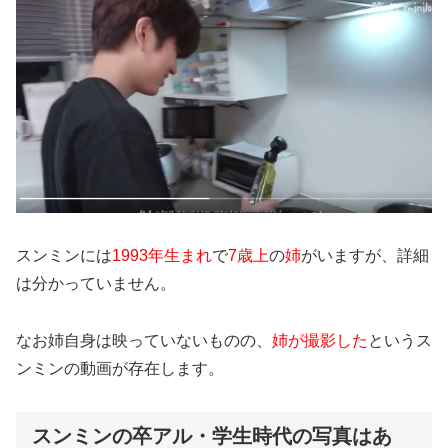
スンミンには
1993年生まれ
で
7歳上
の
姉
がいますが、
詳細
は分かっていません。
なお姉自身は映っていないものの、
姉が撮影した
というス
ンミンの動画が存在します。
スンミンの卒アル・学生時代の写真はあ