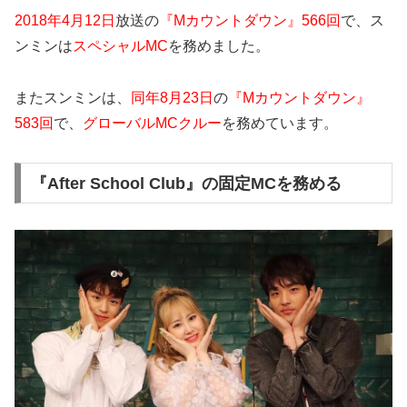
2018年4月12日
放送の
『Mカウントダウン』566回
で、ス
ンミンは
スペシャルMC
を務めました。
またスンミンは、
同年8月23日
の
『Mカウントダウン』
583回
で、
グローバルMCクルー
を務めています。
『After School Club』の固定MCを務める