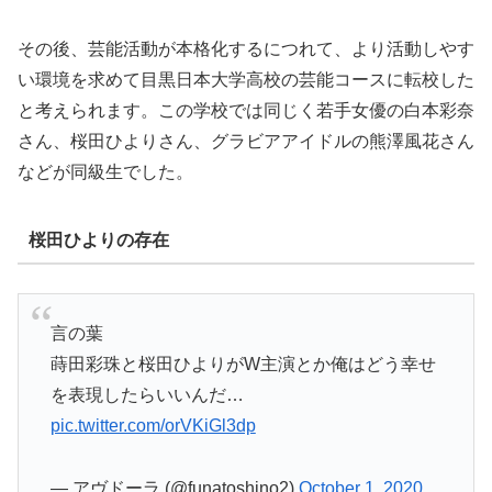
その後、芸能活動が本格化するにつれて、より活動しやす
い環境を求めて目黒日本大学高校の芸能コースに転校した
と考えられます。この学校では同じく若手女優の白本彩奈
さん、桜田ひよりさん、グラビアアイドルの熊澤風花さん
などが同級生でした。
桜田ひよりの存在
言の葉
蒔田彩珠と桜田ひよりがW主演とか俺はどう幸せ
を表現したらいいんだ…
pic.twitter.com/orVKiGl3dp
— アヴドーラ (@funatoshino2)
October 1, 2020