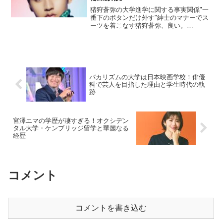
猪狩蒼弥の大学進学に関する事実関係"一
番下のボタンだけ外す"紳士のマナーでス
ーツを着こなす猪狩蒼弥、良い。
pic.twitter.com/2qI5LrnHnk— たぬ
(@nuuuuuu_b) September 27, 2025ジャ
ニー...
バカリズムの大学は日本映画学校！俳優
科で芸人を目指した理由と学生時代の軌
跡
宮澤エマの学歴が凄すぎる！オクシデン
タル大学・ケンブリッジ留学と華麗なる
経歴
コメント
コメントを書き込む