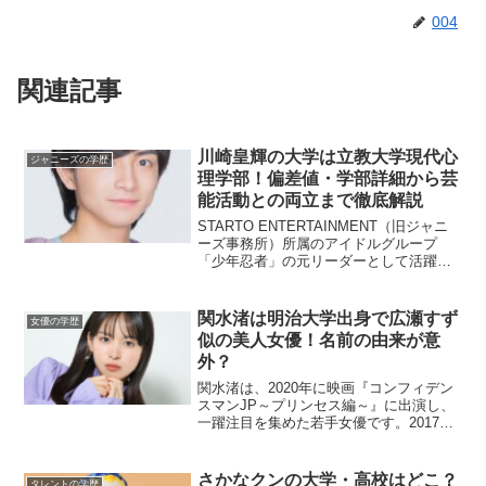
004
関連記事
川崎皇輝の大学は立教大学現代心
ジャニーズの学歴
理学部！偏差値・学部詳細から芸
能活動との両立まで徹底解説
STARTO ENTERTAINMENT（旧ジャニ
ーズ事務所）所属のアイドルグループ
「少年忍者」の元リーダーとして活躍し
た川﨑皇輝さん。2025年春に立教大学を
卒業し、現在は俳優業を中心に活動の幅
を広げています。本記事では、川崎皇輝
関水渚は明治大学出身で広瀬すず
女優の学歴
さんが通...
似の美人女優！名前の由来が意
外？
関水渚は、2020年に映画『コンフィデン
スマンJP～プリンセス編～』に出演し、
一躍注目を集めた若手女優です。2017年
にデビューしてすぐ『アクエリアス』の
CMに起用され、以降はグラビアを中心に
活動。2019年には演技未経験にも関わら
さかなクンの大学・高校はどこ？
タレントの学歴