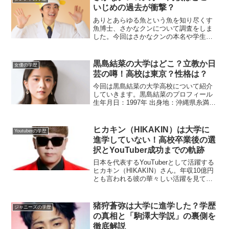
ず、映画...
いじめの過去が衝撃？
ありとあらゆる魚という魚を知り尽くす
魚博士、さかなクンについて調査をしま
した。今回はさかなクンの本名や学生時
代のエピソードなどをまとめています。
さかなクンが有名になったきっかけなど
もまとめているので、この記事を読めば
黒島結菜の大学はどこ？立教か日
女優の学歴
さかなクンの人柄について...
芸の噂！高校は東京？性格は？
今回は黒島結菜の大学高校について紹介
していきます。黒島結菜のプロフィール
生年月日：1997年 出身地：沖縄県糸満市
身長：162㎝ 活動期間：2012年-黒島結菜
は沖縄出身の女優だね。黒島結菜の大学
はどこ？日芸？黒島結菜の出身大学は日
ヒカキン（HIKAKIN）は大学に
Youtuberの学歴
本大...
進学していない！高校卒業後の選
択とYouTuber成功までの軌跡
日本を代表するYouTuberとして活躍する
ヒカキン（HIKAKIN）さん。年収10億円
とも言われる彼の華々しい活躍を見て、
「ヒカキンはどこの大学出身なんだろ
う？」と気になった方も多いのではない
でしょうか。結論から言うと、ヒカキン
猪狩蒼弥は大学に進学した？学歴
ジャニーズの学歴
さんは大学...
の真相と「駒澤大学説」の裏側を
徹底解説