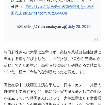
的に違う。あと2年くらいで化けるはず。何より
可愛い。
#志乃ちゃんは自分の名前が言えない
#蒔
田彩珠
pic.twitter.com/ItCzJ566Uh
— 山本 雄紀 (@Yamamotoyamaji)
July 28, 2018
蒔田彩珠さんは大学に進学せず、高校卒業後は芸能活動に
専念する道を選びました。この選択は、7歳から芸能界で
活動してきた経験と、高校時代に築いた確固たる実績に基
づいた、極めて合理的な判断だったと言えます。
高校在学中に映画初主演を果たし、日本アカデミー賞新人
俳優賞を受賞するなど、既に若手実力派女優としての地位
を確立していた蒔田さんにとって、大学進学よりも女優業
に集中することが最善の選択だったのでしょう。実際、高