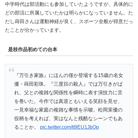
中学時代は部活動にも参加していたようですが、具体的に
どの部活に所属していたかは明らかになっていません。た
だし蒔田さんは運動神経が良く、スポーツ全般が得意だっ
たことが分かっています。
是枝作品初めての台本
『万引き家族』​に​ほんの僅か登場する​15歳の名女
優・​蒔田彩珠。『三度目の殺人』では万引きがば
れ、父との複雑な関係性を瞬時に表す演技力に舌
を巻いた。今作では真逆ともいえる笑顔を見せ、
一見幸福な家庭の複雑な事情を示唆。松岡茉優の
役柄を考えれば、実はなんと残酷なシーンでもあ
ることか。
pic.twitter.com/tt9EU1JbQp