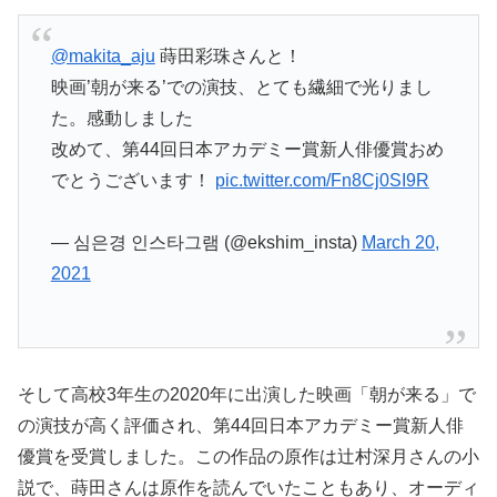
@makita_aju
蒔田彩珠さんと！
映画’朝が来る’での演技、とても繊細で光りまし
た。感動しました
改めて、第44回日本アカデミー賞新人俳優賞おめ
でとうございます！
pic.twitter.com/Fn8Cj0SI9R
— 심은경 인스타그램 (@ekshim_insta)
March 20,
2021
そして高校3年生の2020年に出演した映画「朝が来る」で
の演技が高く評価され、第44回日本アカデミー賞新人俳
優賞を受賞しました。この作品の原作は辻村深月さんの小
説で、蒔田さんは原作を読んでいたこともあり、オーディ