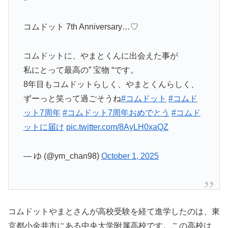
コムドット 7th Anniversary…♡
コムドットに、やまとくんに出会えた事が
私にとって最高の” 宝物 “です。
8年目もコムドットらしく、やまとくんらしく、
ずーっと笑って過ごそうね
#コムドット
#コムド
ット7周年
#コムドット7周年おめでとう
#コムド
ットに届け
pic.twitter.com/8AyLH0xaQZ
— ゆ (@ym_chan98)
October 1, 2025
コムドットやまとさんが高校受験を経て進学したのは、東
京都小金井市にある中央大学附属高校です。この高校は