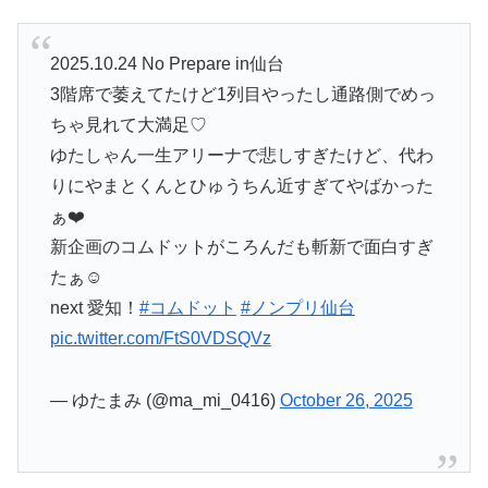
2025.10.24 No Prepare in仙台
3階席で萎えてたけど1列目やったし通路側でめっ
ちゃ見れて大満足♡
ゆたしゃん一生アリーナで悲しすぎたけど、代わ
りにやまとくんとひゅうちん近すぎてやばかった
ぁ❤️
新企画のコムドットがころんだも斬新で面白すぎ
たぁ☺️
next 愛知！
#コムドット
#ノンプリ仙台
pic.twitter.com/FtS0VDSQVz
— ゆたまみ (@ma_mi_0416)
October 26, 2025