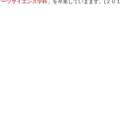
アーツサイエンス学科
」を卒業していまます。(２０１