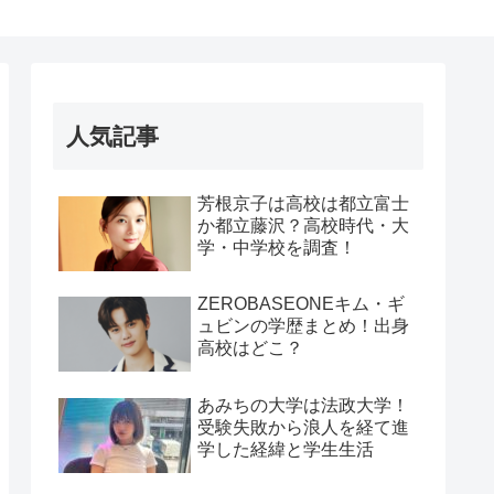
人気記事
芳根京子は高校は都立富士
か都立藤沢？高校時代・大
学・中学校を調査！
ZEROBASEONEキム・ギ
ュビンの学歴まとめ！出身
高校はどこ？
あみちの大学は法政大学！
受験失敗から浪人を経て進
学した経緯と学生生活