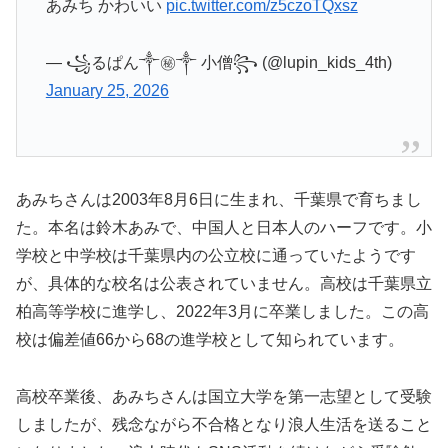
あみち かわいい
pic.twitter.com/z5czoTQxsz
— ꧁るぱん༒㊙️༒ 小僧꧂ (@lupin_kids_4th)
January 25, 2026
あみちさんは2003年8月6日に生まれ、千葉県で育ちまし
た。本名は鈴木あみで、中国人と日本人のハーフです。小
学校と中学校は千葉県内の公立校に通っていたようです
が、具体的な校名は公表されていません。高校は千葉県立
柏高等学校に進学し、2022年3月に卒業しました。この高
校は偏差値66から68の進学校として知られています。
高校卒業後、あみちさんは国立大学を第一志望として受験
しましたが、残念ながら不合格となり浪人生活を送ること