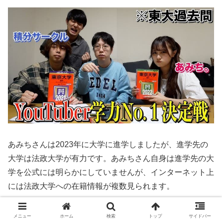
あみちさんは2023年に大学に進学しましたが、進学先の
大学は法政大学が有力です。あみちさん自身は進学先の大
学を公式には明らかにしていませんが、インターネット上
には法政大学への在籍情報が複数見られます。
メニュー
ホーム
検索
トップ
サイドバー
法政大学進学の根拠