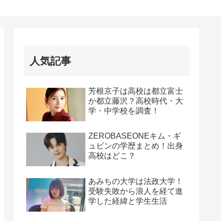
人気記事
芳根京子は高校は都立富士
か都立藤沢？高校時代・大
学・中学校を調査！
ZEROBASEONEキム・ギ
ュビンの学歴まとめ！出身
高校はどこ？
あみちの大学は法政大学！
受験失敗から浪人を経て進
学した経緯と学生生活