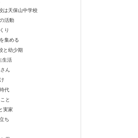
欲
校は天保山中学校
の活動
くり
を集める
校と幼少期
生生活
屋さん
け
時代
たこと
と実家
立ち