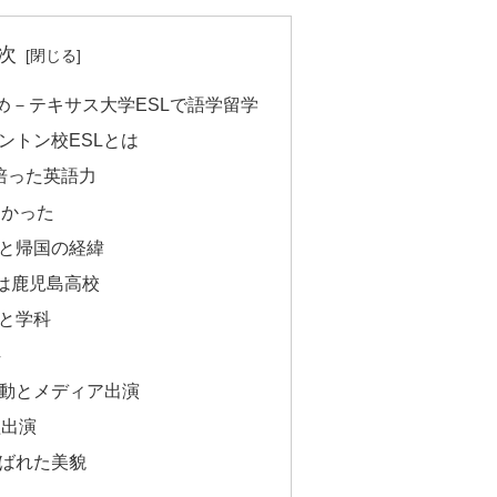
次
め－テキサス大学ESLで語学留学
ントン校ESLとは
培った英語力
しかった
と帰国の経緯
は鹿児島高校
と学科
科
動とメディア出演
組出演
ばれた美貌