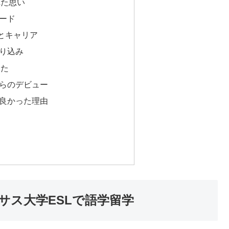
れた思い
ード
とキャリア
り込み
った
らのデビュー
良かった理由
ー
サス大学ESLで語学留学