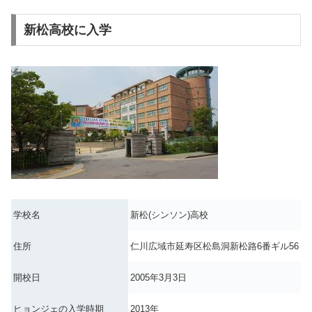
新松高校に入学
学校名
新松(シンソン)高校
住所
仁川広域市延寿区松島洞新松路6番ギル56
開校日
2005年3月3日
ヒョンジェの入学時期
2013年