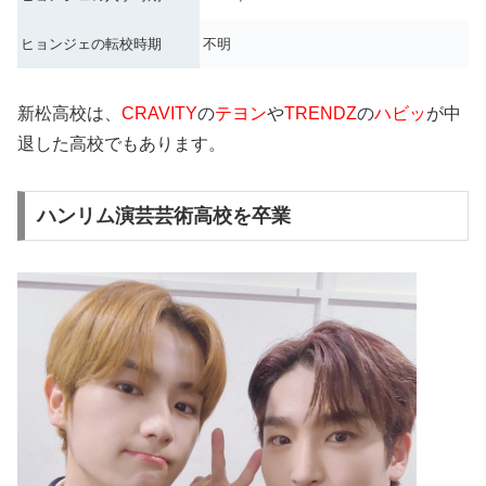
ヒョンジェの転校時期
不明
新松高校は、
CRAVITY
の
テヨン
や
TRENDZ
の
ハビッ
が中
退した高校でもあります。
ハンリム演芸芸術高校を卒業