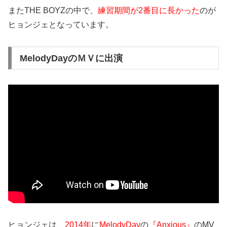
またTHE BOYZの中で、
練習期間が2番目に長かった
のが
ヒョンジェとなっています。
MelodyDayのＭＶに出演
ヒョンジェは、
2014年
に
MelodyDay
の
『Anxious』
のMV