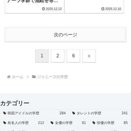
アーツ学群で油絵を専攻
した理由とジャニーズ活
2025.12.12
2025.12.10
動との両立
次のページ
次
1
2
6
へ
ホーム
ジャニーズの学歴
カテゴリー
韓国アイドルの学歴
284
タレントの学歴
241
有名人の学歴
212
女優の学歴
91
俳優の学歴
85