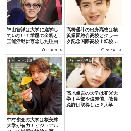
神山智洋は大学に進学し
髙橋優斗の出身高校は横
ていない！学歴の全容と
浜緑園総合高校とクラー
芸能活動に専念した理由
ク記念国際高校！転校の
理由と野球部時代
2026.01.15
2026.01.08
ジャニーズの学歴
ジャニーズの学歴
髙地優吾の大学は和光大
学！学部や偏差値、教員
免許は取得した？大学時
代のエピソードも
中村嶺亜の大学は桜美林
大学が有力！ビジュアル