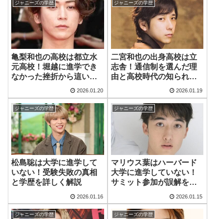
ジャニーズの学歴
ジャニーズの学歴
亀梨和也の高校は都立水
二宮和也の出身高校は立
元高校！堀越に進学でき
志舎！通信制を選んだ理
なかった挫折から這い上
由と高校時代の知られざ
がった高校時代
るエピソード
2026.01.20
2026.01.19
ジャニーズの学歴
ジャニーズの学歴
松島聡は大学に進学して
マリウス葉はハーバード
いない！受験失敗の真相
大学に進学していない！
と学歴を詳しく解説
サミット参加が誤解を生
んだ経緯
2026.01.16
2026.01.15
ジャニーズの学歴
ジャニーズの学歴