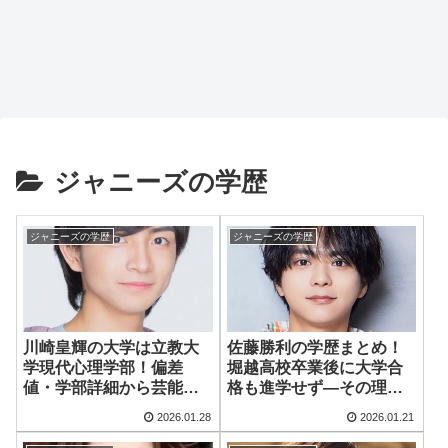
ジャニーズの学歴
ジャニーズの学歴
ジャニーズの学歴
川崎皇輝の大学は立教大
佐藤勝利の学歴まとめ！
学現代心理学部！偏差
堀越高校卒業後に大学合
値・学部詳細から芸能活
格も進学せず―その理由
動との両立まで徹底解説
と現在まで
2026.01.28
2026.01.21