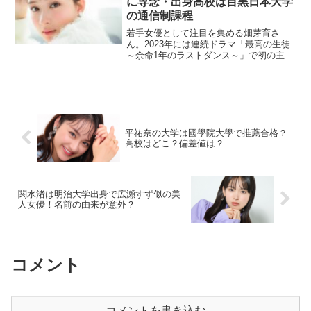
に専念・出身高校は目黒日本大学
の通信制課程
若手女優として注目を集める畑芽育さ
ん。2023年には連続ドラマ「最高の生徒
～余命1年のラストダンス～」で初の主演
を務めるなど、その活躍は目覚ましいも
のがあります。この記事では、畑芽育さ
んの学歴について、大学進学の有無から
出身高校、中学校、小...
平祐奈の大学は國學院大學で推薦合格？
高校はどこ？偏差値は？
関水渚は明治大学出身で広瀬すず似の美
人女優！名前の由来が意外？
コメント
コメントを書き込む