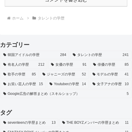
ホーム
タレントの学歴
カテゴリー
韓国アイドルの学歴
284
タレントの学歴
241
有名人の学歴
212
女優の学歴
91
俳優の学歴
85
歌手の学歴
85
ジャニーズの学歴
52
モデルの学歴
41
お笑い芸人の学歴
15
Youtuberの学歴
14
女子アナの学歴
10
Google広告の解答まとめ（スキルショップ）
5
タグ
seventeenの学歴まとめ
13
THE BOYZメンバーの学歴まとめ
11