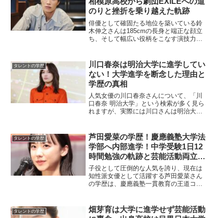
相模原高校から劇団EXILEへの道
のりと挫折を乗り越えた軌跡
俳優として確固たる地位を築いている鈴
木伸之さんは185cmの長身と端正な顔立
ち、そして幅広い役柄をこなす演技力で
多くのファンを魅了しています。劇団
EXILEのメンバーとして活躍し、2023年
に脱退後も俳優として精力的に活動を続
川口春奈は明治大学に進学してい
タレントの学歴
けています。本...
ない！大学進学を断念した理由と
学歴の真相
人気女優の川口春奈さんについて、「川
口春奈 明治大学」という検索が多く見ら
れますが、実際には川口さんは明治大学
に進学していません。それどころか、高
校卒業後は大学そのものに進学していな
いのです。この記事では、なぜ川口春奈
芦田愛菜の学歴！慶應義塾大学法
タレントの学歴
さんが明治大学と結びつ...
学部へ内部進学！中学受験1日12
時間勉強の軌跡と芸能活動両立の
秘訣
子役として圧倒的な人気を誇り、現在は
知性派女優として活躍する芦田愛菜さん
の学歴は、慶應義塾一貫教育の王道コー
スです。小学6年生で1日12時間の猛勉強
を経て偏差値72の慶應義塾中等部に合格
し、慶應義塾女子高校を経て、2023年4月
畑芽育は大学に進学せず芸能活動
タレントの学歴
に慶應義塾大...