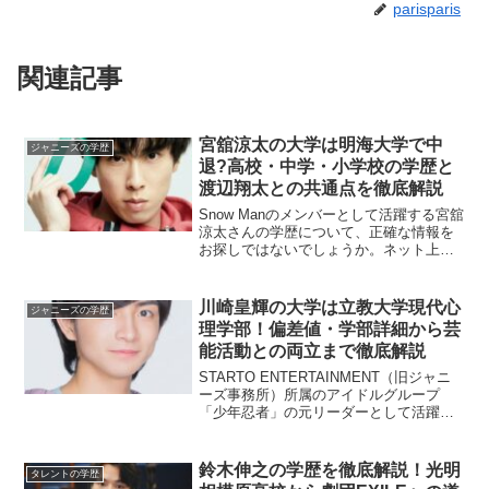
parisparis
関連記事
宮舘涼太の大学は明海大学で中
ジャニーズの学歴
退?高校・中学・小学校の学歴と
渡辺翔太との共通点を徹底解説
Snow Manのメンバーとして活躍する宮舘
涼太さんの学歴について、正確な情報を
お探しではないでしょうか。ネット上で
は「大学卒業」「大学中退」と異なる情
報が混在しており、どれが正しいのか判
断に迷う方も多いはずです。本記事では
川崎皇輝の大学は立教大学現代心
ジャニーズの学歴
宮舘涼太さんの出...
理学部！偏差値・学部詳細から芸
能活動との両立まで徹底解説
STARTO ENTERTAINMENT（旧ジャニ
ーズ事務所）所属のアイドルグループ
「少年忍者」の元リーダーとして活躍し
た川﨑皇輝さん。2025年春に立教大学を
卒業し、現在は俳優業を中心に活動の幅
を広げています。本記事では、川崎皇輝
鈴木伸之の学歴を徹底解説！光明
タレントの学歴
さんが通...